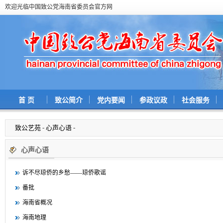
欢迎光临中国致公党海南省委员会官方网
首 页
致公简介
党内要闻
参政议政
社会服务
致公艺苑
-
心声心语
-
心声心语
诉不尽琼侨的乡愁——琼侨歌谣
番批
海南省概况
海南地理