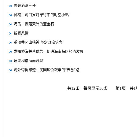
霞光洒满三沙
钟楼：海口岁月穿行中的时空小站
海岛：撒落天外的蓝宝石
黎寨风情
重温井冈山精神 坚定政治信念
发挥侨海关系优势，促进海南特区经济发展
建设和谐海南浅谈
海外琼侨印迹：民国琼侨艰辛的“去番”路
共12条 每页显示30条 第1页 共1