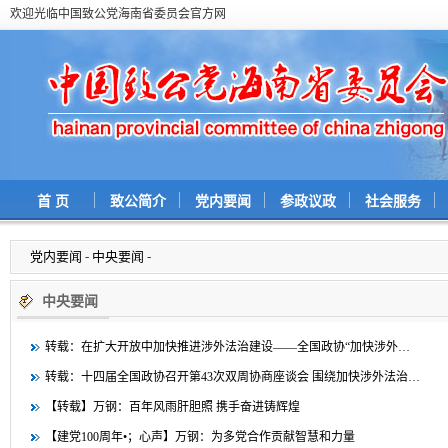
欢迎光临中国致公党海南省委员会官方网
首 页
致公简介
党内要闻
参政议政
社会服务
党内要闻
-
中央要闻
-
中央要闻
转载：在扩大开放中加快推进涉外法治建设——全国政协“加快涉外…
转载：十四届全国政协召开第43次双周协商座谈会 围绕加快涉外法治…
【转载】万钢：百年风雨肝胆照 携手奋进铸辉煌
【建党100周年•；心声】万钢：为多党合作贡献智慧和力量